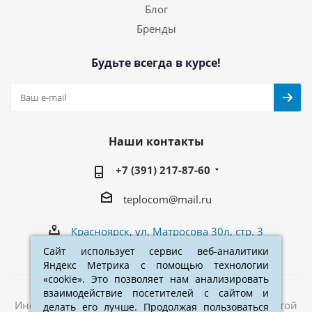
Блог
Бренды
Будьте всегда в курсе!
Наши контакты
+7 (391) 217-87-60
teplocom@mail.ru
Красноярск, ул. Матросова 30л, стр. 3
Сайт использует сервис веб-аналитики
Сайт использует сервис веб-аналитики
Яндекс Метрика с помощью технологии
Яндекс Метрика с помощью технологии
«cookie». Это позволяет нам анализировать
«cookie». Это позволяет нам анализировать
взаимодействие посетителей с сайтом и
взаимодействие посетителей с сайтом и
Информация на сайте не является публичной офертой
делать его лучше. Продолжая пользоваться
делать его лучше. Продолжая пользоваться