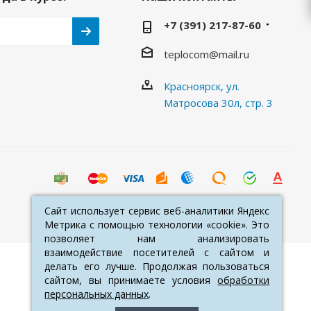
+7 (391) 217-87-60
teplocom@mail.ru
Красноярск, ул.
Матросова 30л, стр. 3
Сайт использует сервис веб-аналитики Яндекс
Сайт использует сервис веб-аналитики Яндекс
Метрика с помощью технологии «cookie». Это
Метрика с помощью технологии «cookie». Это
позволяет нам анализировать
позволяет нам анализировать
взаимодействие посетителей с сайтом и
взаимодействие посетителей с сайтом и
делать его лучше. Продолжая пользоваться
делать его лучше. Продолжая пользоваться
сайтом, вы принимаете условия
сайтом, вы принимаете условия
обработки
обработки
персональных данных
персональных данных
.
.