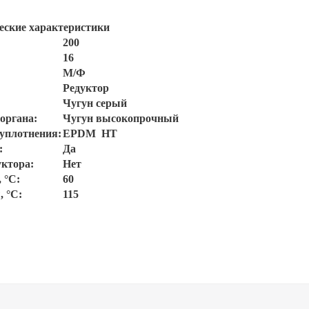
еские характеристики
200
16
М/Ф
Редуктор
Чугун серый
органа:
Чугун высокопрочный
 уплотнения:
EPDM
HT
:
Да
уктора:
Нет
 °C:
60
, °С:
115