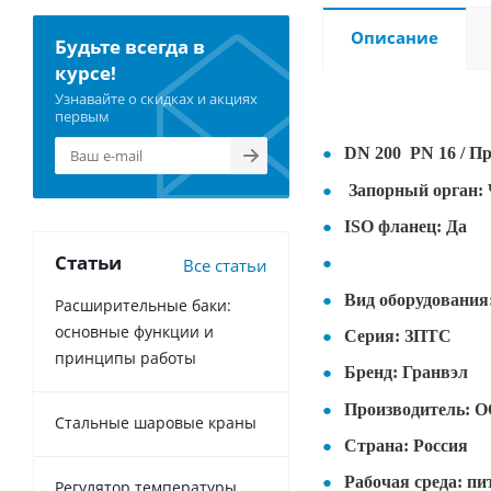
Описание
Будьте всегда в
курсе!
Узнавайте о скидках и акциях
первым
DN 200 PN 16 / П
Запорный орган: 
ISO фланец: Да
Статьи
Все статьи
Вид оборудования
Расширительные баки:
основные функции и
Серия:
ЗПТС
принципы работы
Бренд:
Гранвэл
Производитель:
ОО
Стальные шаровые краны
Страна:
Россия
Рабочая среда:
пит
Регулятор температуры