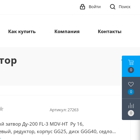
Войти
Поиск
Как купить
Компания
Контакты
тор
0
0
Артикул:
27263
0
й затвор Ду-200 FL-3 MDV-HT Ру 16,
вый, редуктор, корпус GG25, диск GGG40, седло
=+60...+115С