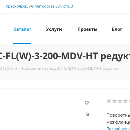
Красноярск, ул. Матросова 30л, стр. 3
Каталог
Услуги
Проекты
Блог
-FL(W)-3-200-MDV-HT редук
ЗАТВОРЫ
-
Поворотный затвор ЗПТС-FL(W)-3-200-MDV-HT редуктор
Поворотны
межфланце
EPDM, Траб
Подробнее